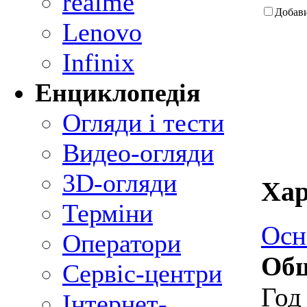
realme
Добав
Lenovo
Infinix
Енциклопедія
Огляди і тести
Видео-огляди
3D-огляди
Хар
Терміни
Осн
Оператори
Общ
Сервіс-центри
Год
Інтернет-