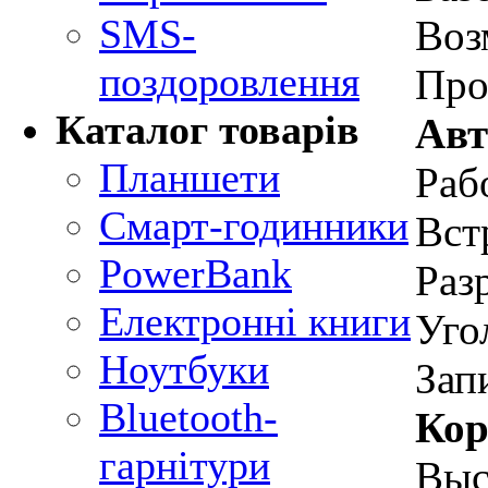
SMS-
Воз
поздоровлення
Про
Каталог товарів
Авт
Планшети
Раб
Смарт-годинники
Вст
PowerBank
Раз
Електронні книги
Уго
Ноутбуки
Зап
Bluetooth-
Кор
гарнітури
Выс