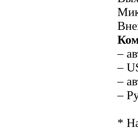
Ми
Вне
Ком
– а
– U
– а
– Р
* Н