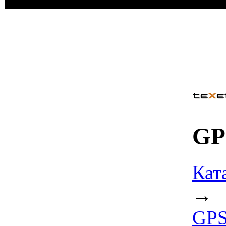
GP
Кат
→
GPS