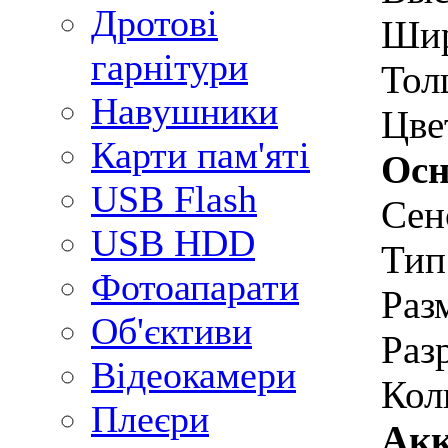
Дротові
Шир
гарнітури
Тол
Навушники
Цве
Карти пам'яті
Осн
USB Flash
Сен
USB HDD
Тип
Фотоапарати
Раз
Об'єктиви
Раз
Відеокамери
Кол
Плеєри
Акк