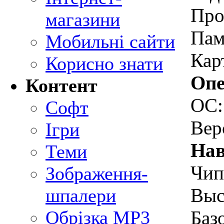
Про
магазини
Пам
Мобильні сайти
Кар
Корисно знати
Опе
Контент
ОС
Софт
Вер
Ігри
Нав
Теми
Чип
Зображення-
Выс
шпалери
Обрізка MP3
Баз