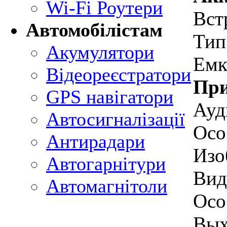
Wi-Fi Роутери
Вст
Автомобілістам
Тип
Акумулятори
Емк
Відеореєстратори
При
GPS навігатори
Ауд
Автосигналізації
Осо
Антирадари
Изо
Автогарнітури
Вид
Автомагнітоли
Осо
Вых