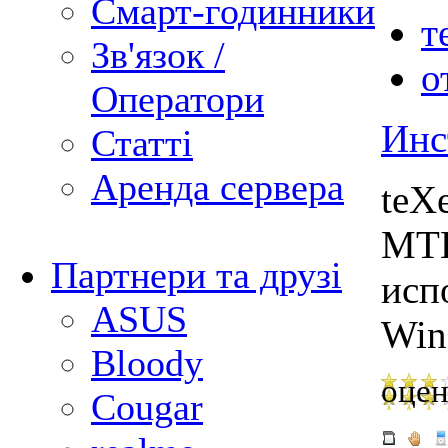
Смарт-годинники
т
Зв'язок /
о
Оператори
Инс
Статті
Аренда сервера
teX
MTK
Партнери та друзі
исп
ASUS
Win
Bloody
оцен
Cougar